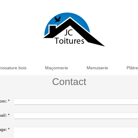
ossature bois
Maçonnerie
Menuiserie
Plâtre
Contact
om:
*
ail:
*
age:
*